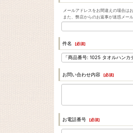
メールアドレスをお間違えの場合は
また、弊店からのお返事が迷惑メー
件名
[
必須
]
お問い合わせ内容
[
必須
]
お電話番号
[
必須
]