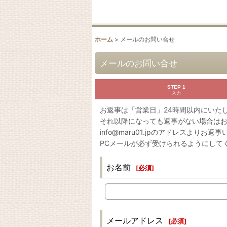
ホーム
>
メールのお問い合せ
メールのお問い合せ
STEP 1
入力
お返事は「営業日」24時間以内にいた
それ以降になっても返事がない場合は
info@maru01.jpのアドレスよりお返
PCメールが必ず受けられるようにして
お名前
[
必須
]
メールアドレス
[
必須
]