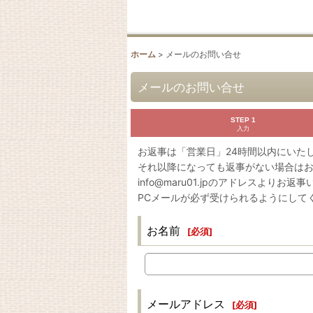
ホーム
>
メールのお問い合せ
メールのお問い合せ
STEP 1
入力
お返事は「営業日」24時間以内にいた
それ以降になっても返事がない場合は
info@maru01.jpのアドレスよりお返
PCメールが必ず受けられるようにして
お名前
[
必須
]
メールアドレス
[
必須
]