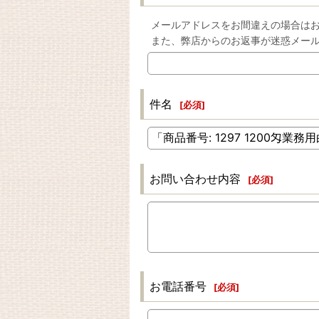
メールアドレスをお間違えの場合は
また、弊店からのお返事が迷惑メー
件名
[
必須
]
お問い合わせ内容
[
必須
]
お電話番号
[
必須
]