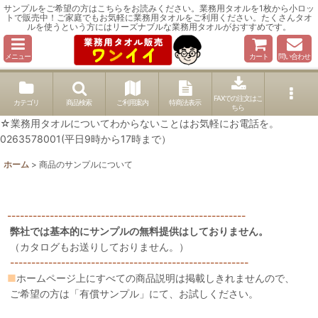
サンプルをご希望の方はこちらをお読みください。業務用タオルを1枚から小ロッ
トで販売中！ご家庭でもお気軽に業務用タオルをご利用ください。たくさんタオ
ルを使うという方にはリーズナブルな業務用タオルがおすすめです。
メニュー
カート
問い合わせ
FAXでの注文はこ
カテゴリ
商品検索
ご利用案内
特商法表示
ちら
☆業務用タオルについてわからないことはお気軽にお電話を。
0263578001(平日9時から17時まで）
ホーム
>
商品のサンプルについて
--------------------------------------------------------
弊社では基本的にサンプルの無料提供はしておりません。
（カタログもお送りしておりません。）
--------------------------------------------------------
■
ホームページ上にすべての商品説明は掲載しきれませんので、
ご希望の方は「有償サンプル」にて、お試しください。