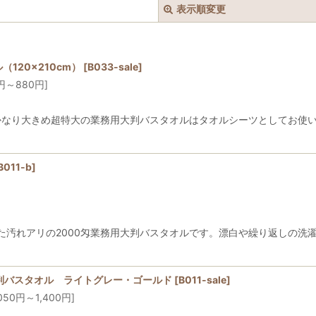
表示順変更
120×210cm）
[
B033-sale
]
円
～880
円
]
す！かなり大きめ超特大の業務用大判バスタオルはタオルシーツとしてお
絞り込む
B011-b
]
汚れアリの2000匁業務用大判バスタオルです。漂白や繰り返しの洗濯に
大判バスタオル ライトグレー・ゴールド
[
B011-sale
]
050
円
～1,400
円
]