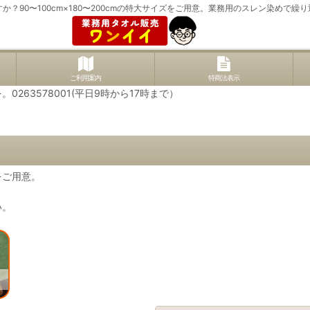
？90〜100cm×180〜200cmの特大サイズをご用意。業務用のスレン染めで
ご利用案内
特商法表示
63578001(平日9時から17時まで）
をご用意。
い。