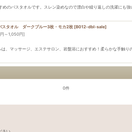
めのバスタオルです。スレン染めなので漂白や繰り返しの洗濯にも強い、
バスタオル ダークブルー3枚・モカ2枚
[
B012-dbl-sale
]
円
～1,050
円
]
タオルは、マッサージ、エステサロン、岩盤浴におすすめ！柔らかな手触
0件
ださい。