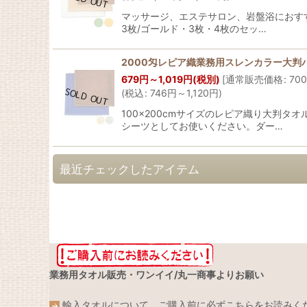
マッサージ、エステサロン、岩盤浴におすす
3枚/ゴールド・3枚・4枚のセッ…
2000匁レピア織業務用スレンカラー大判
679
円
～1,019
円
(税別)
[
通常販売価格
:
700
(
税込
:
746
円
～1,120
円
)
100×200cmサイズのレピア織り大判
シーツとしてお使いください。ダー…
最近チェックしたアイテム
業務用タオル販売・ワンイイ/丸一商事よりお願い
輸入タオルについて、ご購入前に必ずこちらをお読みく