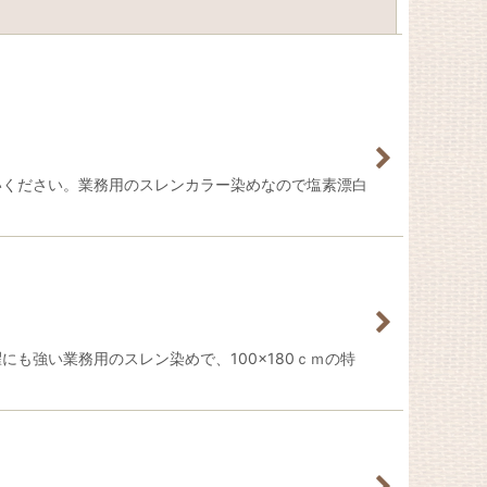
閉じる
使いください。業務用のスレンカラー染めなので塩素漂白
も強い業務用のスレン染めで、100×180ｃｍの特