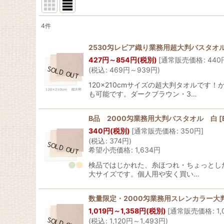
4
件
表示数
:
2530匁レピア織り業務用超大判バスタオル（
427
円
～854
円
(税別)
[
通常販売価格
:
440
並び順
:
(
税込
:
469
円
～939
円
)
120×210cmサイズの超大判タオルで
も可能です。ダークブラウン・3…
B品 2000匁業務用大判バスタオル 白
[
340
円
(税別)
[
通常販売価格
:
350
円
]
(
税込
:
374
円
)
希望小売価格
:
1,634
円
検品ではじかれた、糸ほつれ・ちょっとした
大サイズです。個人用や安く買い…
数量限定・2000匁業務用スレンカラー
1,019
円
～1,358
円
(税別)
[
通常販売価格
:
1,
(
税込
:
1,120
円
～1,493
円
)