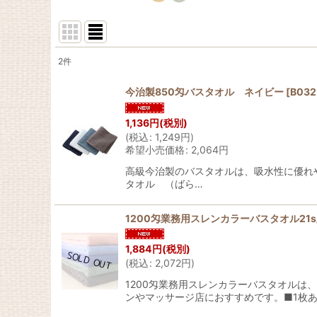
2
件
表示数
:
今治製850匁バスタオル ネイビー
[
B032
並び順
:
1,136
円
(税別)
(
税込
:
1,249
円
)
希望小売価格
:
2,064
円
高級今治製のバスタオルは、吸水性に優れやわ
タオル （ばら…
1200匁業務用スレンカラーバスタオル21s
1,884
円
(税別)
(
税込
:
2,072
円
)
1200匁業務用スレンカラーバスタオル
ンやマッサージ店におすすめです。■1枚