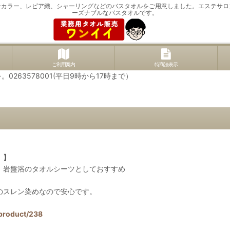
ンカラー、レピア織、シャーリングなどのバスタオルをご用意しました。エステサロ
ーズナブルなバスタオルです。
ご利用案内
特商法表示
63578001(平日9時から17時まで）
 】
、岩盤浴のタオルシーツとしておすすめ
のスレン染めなので安心です。
product/238