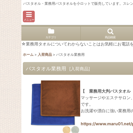
バスタオル・業務用バスタオルを小ロットで販売しています。スレ
メニュー
カテゴリ
商品検索
☆業務用タオルについてわからないことはお気軽にお電話を。02
ホーム
>
入荷商品
>
バスタオル業務用
バスタオル業務用
[
入荷商品
]
【 業務用大判バスタオル
マッサージやエステサロン
です。
お洗濯や漂白に強い業務用
https://www.maru01.net/