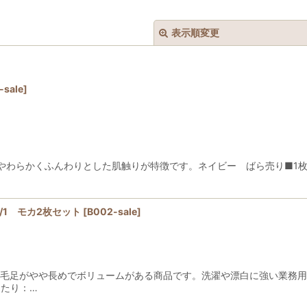
表示順変更
-sale
]
絞り込む
らかくふんわりとした肌触りが特徴です。ネイビー ばら売り■1枚あたり：
/1 モカ2枚セット
[
B002-sale
]
は、毛足がやや長めでボリュームがある商品です。洗濯や漂白に強い業務
あたり：…