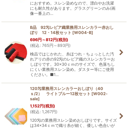
におすすめ。スレン染めなので、漂白やお洗濯
にも耐久性があります。グラスグリーンのみ(画
像一番上の…
B品 92匁レピア織業務用スレンカラー赤おし
ぼり 12・14枚セット
[
W004-B
]
696
円
～812
円
(税別)
(
税込
:
765
円
～893
円
)
検品ではじかれた、糸ほつれ・ちょっとした汚
れアリの赤の92匁のレピア織のスレンカラーお
しぼりです。30×30ｃｍのサイズで、色落ちし
にくい業務用スレン染め。ダスター等にご使用
ください。■1…
120匁業務用スレンカラーおしぼり（40
ｓ/2） ライトブルー12枚セット
[
W002-
sale
]
1,152
円
(税別)
(
税込
:
1,267
円
)
120匁の業務用スレン染めおしぼりです。サイズ
は34×34ｃｍで織り糸が細く、優しい色合いが