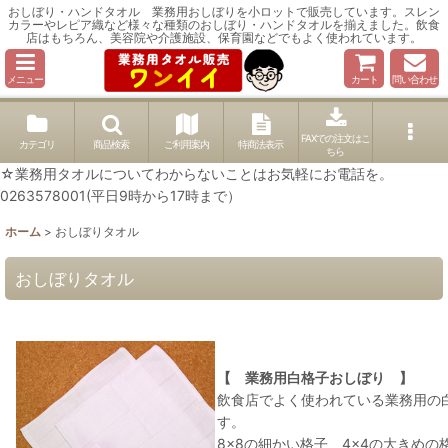
おしぼり・ハンドタオル 業務用おしぼりを小ロットで販売しています。スレン
カラーやレピア織など様々な種類のおしぼり・ハンドタオルを揃えました。飲食
店はもちろん、美容院や介護施設、保育園などでもよく使われています。
メニュー
カート
問い合わせ
FAXでの注文はこ
カテゴリ
商品検索
ご利用案内
特商法表示
ちら
☆業務用タオルについてわからないことはお気軽にお電話を。
0263578001(平日9時から17時まで）
ホーム
>
おしぼりタオル
おしぼりタオル
【 業務用白格子おしぼり 】
飲食店でよく使われている業務用の
す。
8×8の細かい格子、4×4の大きめ