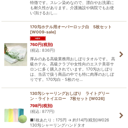
特徴です。スレン染めなので、漂白やお洗濯に
も耐久性があります。介護施設や病院でもお使
い頂けるおし…
170匁ホテル用オーバーロック白 5枚セット
[
W009-sale
]
760
円
(税別)
(
税込
:
836
円
)
厚みのある高級業務用おしぼりタオルです。 高
級ホテル、高級クラブや女性向のエステ美容サ
ロンに多く購入されています。170匁おしぼり
は、当店で扱う商品の中でも特に肉厚のおしぼ
りです。170匁白・5枚のセ…
130匁シャーリングおしぼり ライトグリー
ン・ライトイエロー 7枚セット
[
W026
]
798
円
(税別)
(
税込
:
877
円
)
■1枚あたり：175円 → 約114円(税別)W026
130匁シャーリングハンドタオ