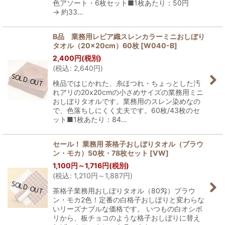
色アソート・6枚セット■1枚あたり：50円
→ 約33…
B品 業務用レピア織スレンカラーミニおしぼり
タオル（20×20cm）60枚
[
W040-B
]
2,400
円
(税別)
(
税込
:
2,640
円
)
検品ではじかれた、糸ほつれ・ちょっとした汚
れアリの20x20cmの小さめサイズの業務用ミニ
おしぼりタオルです。業務用のスレン染めなの
で、色落ちしにくく丈夫です。60枚/43枚のセ
ット■1枚あたり：84…
セール！ 業務用 茶格子おしぼりタオル（ブラウ
ン・モカ）50枚・78枚セット
[
VW
]
1,100
円
～1,716
円
(税別)
(
税込
:
1,210
円
～1,887
円
)
茶格子業務用おしぼりタオル（80匁）ブラウ
ン・モカ2色！定番の白格子おしぼりと変わらな
いリーズナブルな価格です。 いつもの白オシボ
リから、板チョコのような格子おしぼりに替え