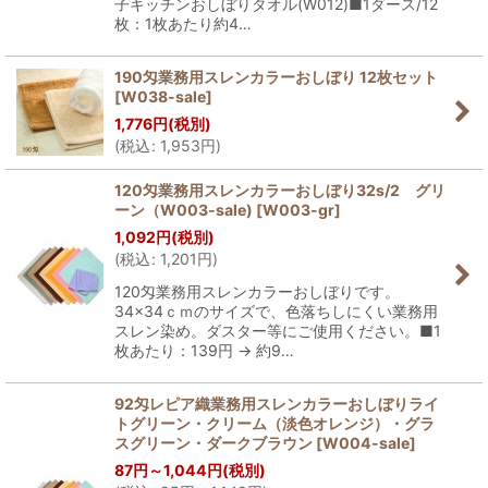
子キッチンおしぼりタオル(W012)■1ダース/12
枚：1枚あたり約4…
190匁業務用スレンカラーおしぼり 12枚セット
[
W038-sale
]
1,776
円
(税別)
(
税込
:
1,953
円
)
120匁業務用スレンカラーおしぼり32s/2 グリ
ーン（W003-sale)
[
W003-gr
]
1,092
円
(税別)
(
税込
:
1,201
円
)
120匁業務用スレンカラーおしぼりです。
34×34ｃｍのサイズで、色落ちしにくい業務用
スレン染め。ダスター等にご使用ください。■1
枚あたり：139円 → 約9…
92匁レピア織業務用スレンカラーおしぼりライ
トグリーン・クリーム（淡色オレンジ）・グラ
スグリーン・ダークブラウン
[
W004-sale
]
87
円
～1,044
円
(税別)