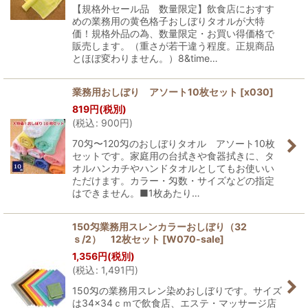
【規格外セール品 数量限定】飲食店におすす
めの業務用の黄色格子おしぼりタオルが大特
価！規格外品の為、数量限定・お買い得価格で
販売します。（重さが若干違う程度。正規商品
とほぼ変わりません。）8&time…
業務用おしぼり アソート10枚セット
[
x030
]
819
円
(税別)
(
税込
:
900
円
)
70匁〜120匁のおしぼりタオル アソート10枚
セットです。家庭用の台拭きや食器拭きに、タ
オルハンカチやハンドタオルとしてもお使いい
ただけます。カラー・匁数・サイズなどの指定
はできません。■1枚あたり…
150匁業務用スレンカラーおしぼり（32
ｓ/2） 12枚セット
[
W070-sale
]
1,356
円
(税別)
(
税込
:
1,491
円
)
150匁の業務用スレン染めおしぼりです。サイズ
は34×34ｃｍで飲食店、エステ・マッサージ店