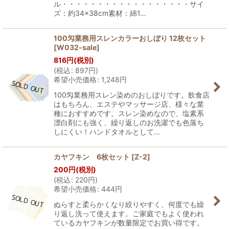
ル・・・・・・・・・・・・・・・・・・サイ
ズ：約34×38cm素材：綿1…
100匁業務用スレンカラーおしぼり 12枚セット
[
W032-sale
]
816
円
(税別)
(
税込
:
897
円
)
希望小売価格
:
1,248
円
100匁業務用スレン染めのおしぼりです。飲食店
はもちろん、エステやマッサージ店、様々な業
種におすすめです。スレン染めなので、塩素系
漂白剤にも強く、繰り返しのお洗濯でも色落ち
しにくい！ハンドタオルとして…
カヤフキン 6枚セット
[
Z-2
]
200
円
(税別)
(
税込
:
220
円
)
希望小売価格
:
444
円
ぬらすと柔らかくなり絞りやすく、何度でも繰
り返し洗って使えます。ご家庭でもよく使われ
ているカヤフキンが数量限定でお買い得です。