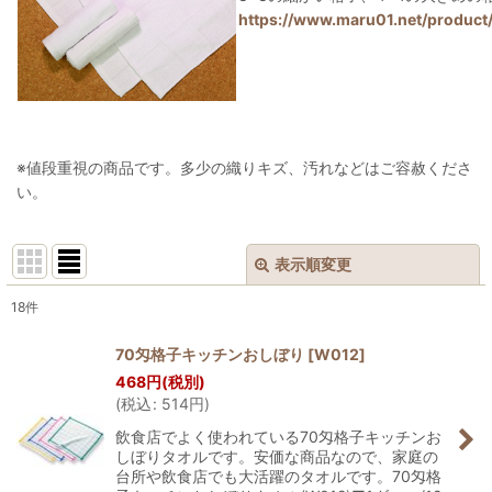
https://www.maru01.net/product
※値段重視の商品です。多少の織りキズ、汚れなどはご容赦くださ
い。
表示順変更
閉じる
18
件
表示数
:
70匁格子キッチンおしぼり
[
W012
]
468
円
(税別)
並び順
:
(
税込
:
514
円
)
飲食店でよく使われている70匁格子キッチンお
絞り込む
しぼりタオルです。安価な商品なので、家庭の
台所や飲食店でも大活躍のタオルです。70匁格