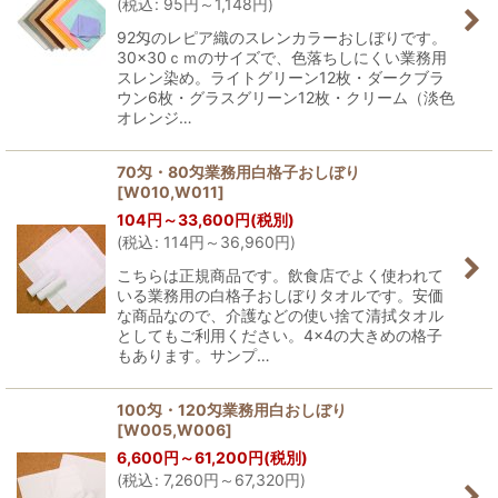
(
税込
:
95
円
～1,148
円
)
92匁のレピア織のスレンカラーおしぼりです。
30×30ｃｍのサイズで、色落ちしにくい業務用
スレン染め。ライトグリーン12枚・ダークブラ
ウン6枚・グラスグリーン12枚・クリーム（淡色
オレンジ…
70匁・80匁業務用白格子おしぼり
[
W010,W011
]
104
円
～33,600
円
(税別)
(
税込
:
114
円
～36,960
円
)
こちらは正規商品です。飲食店でよく使われて
いる業務用の白格子おしぼりタオルです。安価
な商品なので、介護などの使い捨て清拭タオル
としてもご利用ください。4×4の大きめの格子
もあります。サンプ…
100匁・120匁業務用白おしぼり
[
W005,W006
]
6,600
円
～61,200
円
(税別)
(
税込
:
7,260
円
～67,320
円
)