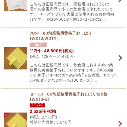
こちらは正規商品です。業務用白おしぼりは、
長年の定番商品で多くの飲食店に使われていま
す。 リーズナブルで大量に使用されるお客様向
けです。 約30×30cmと約30×37cmの2…
70匁・80匁業務用黄格子おしぼり
[
W013,W014
]
117
円
～46,800
円
(税別)
(
税込
:
128
円
～51,480
円
)
こちらは正規商品です。飲食店におすすめの業
務用の黄色格子おしぼりタオルです。8×8の細
かい格子と4×4の大きめの格子の2種類。サンプ
ル/10ダース/50ダース/100ダース(1…
セール! 80匁業務用黄格子おしぼり120枚
[
W013-s
]
2,525
円
(税別)
(
税込
:
2,777
円
)
希望小売価格
:
5,640
円