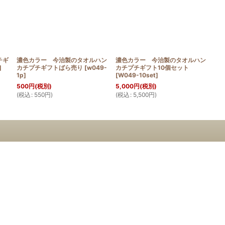
チギ
濃色カラー 今治製のタオルハン
濃色カラー 今治製のタオルハン
]
カチプチギフトばら売り
[
w049-
カチプチギフト10個セット
1p
]
[
W049-10set
]
500
円
(税別)
5,000
円
(税別)
(
税込
:
550
円
)
(
税込
:
5,500
円
)