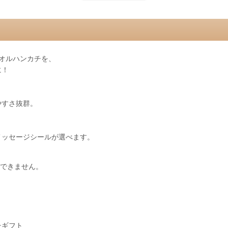
タオルハンカチを、
に！
やすさ抜群。
メッセージシールが選べます。
はできません。
チギフト