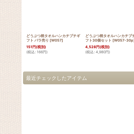
どうぶつ柄タオルハンカチプチギ
どうぶつ柄タオルハンカチプ
フト バラ売り
[
W057
]
フト30個セット
[
W057-30p
151
円
(税別)
4,528
円
(税別)
(
税込
:
166
円
)
(
税込
:
4,980
円
)
最近チェックしたアイテム