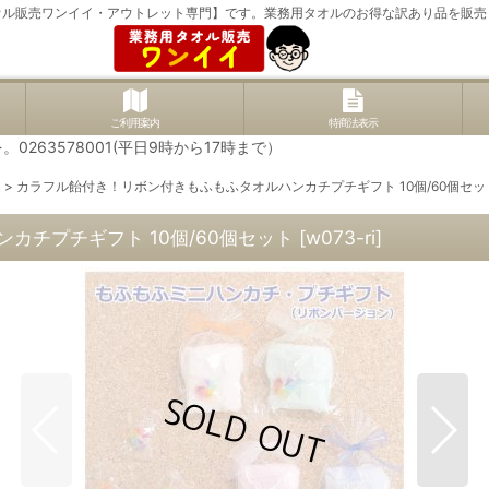
オル販売ワンイイ・アウトレット専門】です。業務用タオルのお得な訳あり品を販売
ご利用案内
特商法表示
63578001(平日9時から17時まで）
）
>
カラフル飴付き！リボン付きもふもふタオルハンカチプチギフト 10個/60個セッ
カチプチギフト 10個/60個セット
[
w073-ri
]