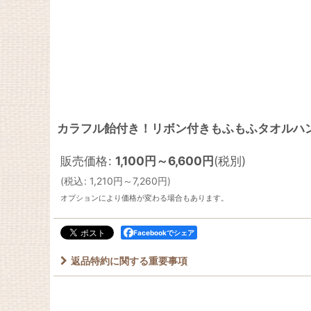
カラフル飴付き！リボン付きもふもふタオルハンカ
販売価格
:
1,100
円
～6,600
円
(税別)
(
税込
:
1,210
円
～7,260
円
)
オプションにより価格が変わる場合もあります。
Facebookでシェア
返品特約に関する重要事項