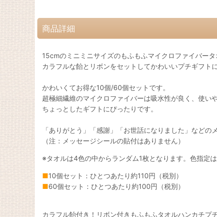
商品詳細
15cmのミニミニサイズのもふもふマイクロファイバー
カラフルな飴とリボンをセットしてかわいいプチギフト
かわいくてお得な10個/60個セットです。
超極細繊維のマイクロファイバーは吸水性が良く、使い
ちょっとしたギフトにぴったりです。
「ありがとう」「感謝」「お世話になりました」などの
（注：メッセージシールの貼付はありません）
※タオルは4色の中からランダム1枚となります。色指定
■
10個セット：ひとつあたり約110円（税別）
■
60個セット：ひとつあたり約100円（税別）
カラフル飴付き！リボン付きもふもふタオルハンカチプ