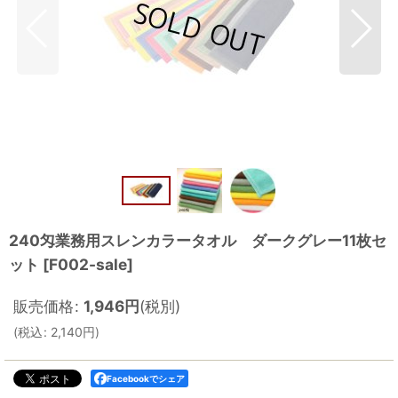
240匁業務用スレンカラータオル ダークグレー11枚セ
ット
[
F002-sale
]
販売価格
:
1,946
円
(税別)
(
税込
:
2,140
円
)
Facebookでシェア