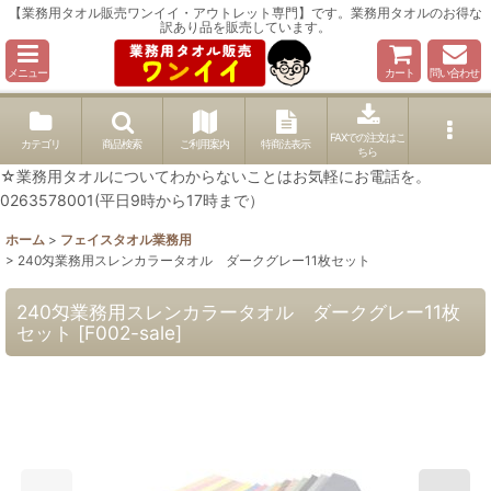
【業務用タオル販売ワンイイ・アウトレット専門】です。業務用タオルのお得な
訳あり品を販売しています。
メニュー
カート
問い合わせ
FAXでの注文はこ
カテゴリ
商品検索
ご利用案内
特商法表示
ちら
☆業務用タオルについてわからないことはお気軽にお電話を。
0263578001(平日9時から17時まで）
ホーム
>
フェイスタオル業務用
>
240匁業務用スレンカラータオル ダークグレー11枚セット
240匁業務用スレンカラータオル ダークグレー11枚
セット
[
F002-sale
]