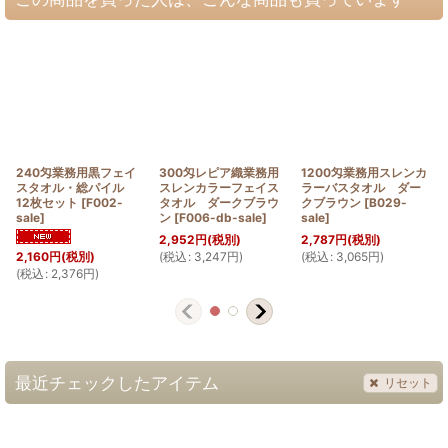
240匁業務用黒フェイ
300匁レピア織業務用
1200匁業務用スレンカ
スタオル・総パイル
スレンカラーフェイス
ラーバスタオル ダー
12枚セット
[
F002-
タオル ダークブラウ
クブラウン
[
B029-
sale
]
ン
[
F006-db-sale
]
sale
]
2,952
円
(税別)
2,787
円
(税別)
(
税込
:
3,247
円
)
(
税込
:
3,065
円
)
(
2,160
円
(税別)
(
税込
:
2,376
円
)
最近チェックしたアイテム
リセット