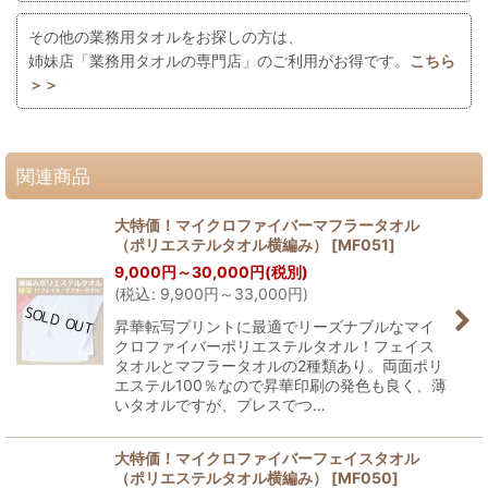
その他の業務用タオルをお探しの方は、
姉妹店「業務用タオルの専門店」のご利用がお得です。
こちら
＞＞
関連商品
大特価！マイクロファイバーマフラータオル
（ポリエステルタオル横編み）
[
MF051
]
9,000
円
～30,000
円
(税別)
(
税込
:
9,900
円
～33,000
円
)
昇華転写プリントに最適でリーズナブルなマイ
クロファイバーポリエステルタオル！フェイス
タオルとマフラータオルの2種類あり。両面ポリ
エステル100％なので昇華印刷の発色も良く、薄
いタオルですが、プレスでつ…
大特価！マイクロファイバーフェイスタオル
（ポリエステルタオル横編み）
[
MF050
]