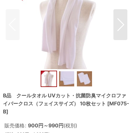
B品 クールタオル UVカット・抗菌防臭マイクロファ
イバークロス（フェイスサイズ） 10枚セット
[
MF075-
B
]
販売価格
:
900
円
～990
円
(税別)