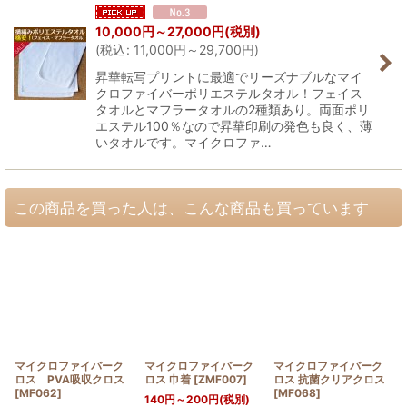
10,000
円
～27,000
円
(税別)
(
税込
:
11,000
円
～29,700
円
)
昇華転写プリントに最適でリーズナブルなマイ
クロファイバーポリエステルタオル！フェイス
タオルとマフラータオルの2種類あり。両面ポリ
エステル100％なので昇華印刷の発色も良く、薄
いタオルです。マイクロファ…
この商品を買った人は、こんな商品も買っています
マイクロファイバーク
マイクロファイバーク
マイクロファイバーク
ロス PVA吸収クロス
ロス 巾着
[
ZMF007
]
ロス 抗菌クリアクロス
[
MF062
]
[
MF068
]
140
円
～200
円
(税別)