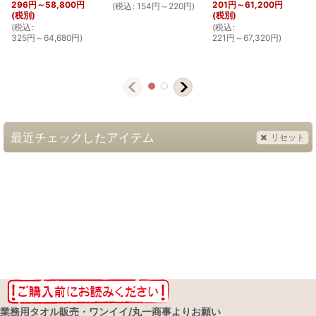
296
円
～58,800
円
201
円
～61,200
円
(
税込
:
154
円
～220
円
)
(税別)
(税別)
(
税込
:
(
税込
:
325
円
～64,680
円
)
221
円
～67,320
円
)
(
最近チェックしたアイテム
リセット
業務用タオル販売・ワンイイ/丸一商事よりお願い