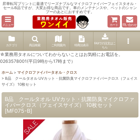
昇華転写プリントに最適でリーズナブルなマイクロファイバーフェイスタオル・
セールB品ですが、大変お得な商品です。車のメンテナンスや、ペットのシャン
プーのあとにおすすめです。
メニュー
カート
問い合わせ
FAXでの注文はこ
カテゴリ
商品検索
ご利用案内
特商法表示
ちら
☆業務用タオルについてわからないことはお気軽にお電話を。
0263578001(平日9時から17時まで）
ホーム
>
マイクロファイバータオル・クロス
>
B品 クールタオル UVカット・抗菌防臭マイクロファイバークロス（フェイス
サイズ） 10枚セット
B品 クールタオル UVカット・抗菌防臭マイクロファ
イバークロス（フェイスサイズ） 10枚セット
[
MF075-B
]