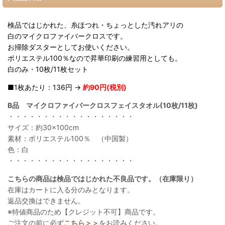
検品ではじかれた、
糸ほつれ・ちょっとした汚れアリの
白のマイクロファイバークロスです。
お掃除ダスターとしてお使いください。
ポリエステル100％なので昇華印刷の練習用としても。
白のみ・10枚/11枚セット
■1枚あたり：136円 →
約90円(税別)
B品 マイクロファイバークロスフェイスタオル(10枚/11枚)
・・・・・・・・・・・・・・・・・・
サイズ：約30×100cm
素材：ポリエステル100％ （中国製）
色：白
・・・・・・・・・・・・・・・・・・
こちらの商品は検品ではじかれた不良品です。（在庫限り）
在庫はカートに入る分のみとなります。
返品交換はできません。
※特値商品のため【クレジット不可】商品です。
ご注文の前に必ず
こちら＞＞
をお読みください。