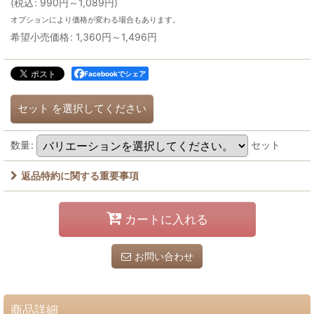
(
税込
:
990
円
～1,089
円
)
オプションにより価格が変わる場合もあります。
希望小売価格
:
1,360
円
～1,496
円
Facebookでシェア
セット
を選択してください
数量
:
セット
返品特約に関する重要事項
カートに入れる
お問い合わせ
商品詳細