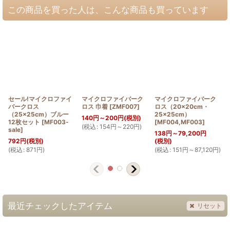
この商品を買った人は、こんな商品も買っています
セール!マイクロファイ
マイクロファイバーク
マイクロファイバーク
バークロス
ロス 巾着
[
ZMF007
]
ロス（20×20cm・
（25×25cm）ブルー
25×25cm）
140
円
～200
円
(税別)
12枚セット
[
MF003-
[
MF004,MF003
]
(
税込
:
154
円
～220
円
)
sale
]
138
円
～79,200
円
792
円
(税別)
(税別)
(
税込
:
871
円
)
(
税込
:
151
円
～87,120
円
)
(
最近チェックしたアイテム
リセット