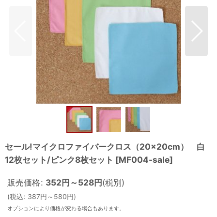
セール!マイクロファイバークロス（20×20cm） 白
12枚セット/ピンク8枚セット
[
MF004-sale
]
販売価格
:
352
円
～528
円
(税別)
(
税込
:
387
円
～580
円
)
オプションにより価格が変わる場合もあります。