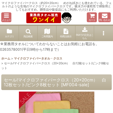
マイクロファイバークロス（約20×20cm） めがね拭きにも使われている、フェ
ルトのような生地のマイクロファイバークロスです。吸水力や速乾性で掃除用と
してもおすすめ。贈答品や販促品にもご利用いただけます。
メニュー
カート
問い合わせ
FAXでの注文はこ
カテゴリ
商品検索
ご利用案内
特商法表示
ちら
☆業務用タオルについてわからないことはお気軽にお電話を。
0263578001(平日9時から17時まで）
ホーム
>
マイクロファイバータオル・クロス
>
セール!マイクロファイバークロス（20×20cm） 白12枚セット/ピンク8枚セ
ット
セール!マイクロファイバークロス（20×20cm） 白
12枚セット/ピンク8枚セット
[
MF004-sale
]