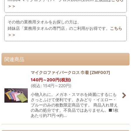
＞＞
その他の業務用タオルをお探しの方は、
姉妹店「業務用タオルの専門店」のご利用がお得です。
こちら
＞＞
関連商品
マイクロファイバークロス 巾着
[
ZMF007
]
140
円
～200
円
(税別)
(
税込
:
154
円
～220
円
)
小物入れに。メガネ・スマホを綺麗にするにも
さっとふけて便利です。きみどり・イエロー・
ブルーのみの枚数限定商品です。 商品入れ替え
の為の処分です。不良品ではありません。■1枚
あたり約71円→約…