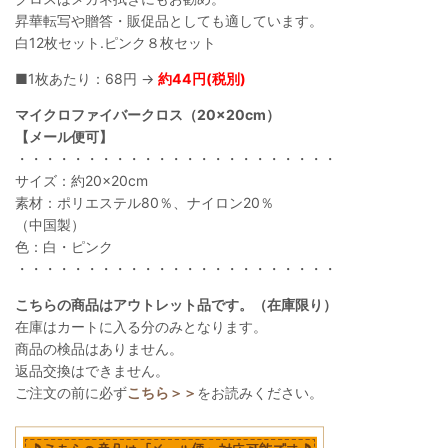
昇華転写や贈答・販促品としても適しています。
白12枚セット.ピンク８枚セット
■1枚あたり：68円 →
約44円(税別)
マイクロファイバークロス（20×20cm）
【メール便可】
・・・・・・・・・・・・・・・・・・・・・・・
サイズ：約20×20cm
素材：ポリエステル80％、ナイロン20％
（中国製）
色：白・ピンク
・・・・・・・・・・・・・・・・・・・・・・・
こちらの商品はアウトレット品です。（在庫限り）
在庫はカートに入る分のみとなります。
商品の検品はありません。
返品交換はできません。
ご注文の前に必ず
こちら＞＞
をお読みください。