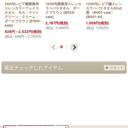
260匁レピア織業務用
1200匁業務用スレンカ
1200匁レピア織スレン
スレンカラーフェイス
ラーバスタオル ダー
カラーバスタオル32s2
タオル モカ・ライト
クブラウン
[
B029-
黒 〔B001-sale〕
グリーン・クリーム・
sale
]
[
B001-bl
]
ダークブラウン
[
F005-
2,787
円
(税別)
1,058
円
(税別)
sale
]
(
税込
:
3,065
円
)
(
税込
:
1,163
円
)
(
426
円
～2,532
円
(税別)
(
税込
:
468
円
～2,785
円
)
最近チェックしたアイテム
リセット