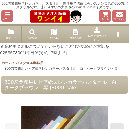
800匁業務用スレンカラーバスタオル 業務用で漂白に強いスレン染めの800匁バ
スタオルです。使いやすいの大きさの65×130cmサイズです。
メニュー
カート
問い合わせ
FAXでの注文はこ
カテゴリ
商品検索
ご利用案内
特商法表示
ちら
☆業務用タオルについてわからないことはお気軽にお電話を。
0263578001(平日9時から17時まで）
ホーム
>
バスタオル業務用
>
800匁業務用レピア織スレンカラーバスタオル 白・ダークブラウン・黒
800匁業務用レピア織スレンカラーバスタオル 白・
ダークブラウン・黒
[
B009-sale
]