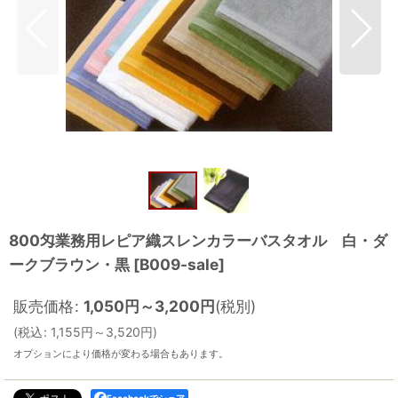
800匁業務用レピア織スレンカラーバスタオル 白・ダ
ークブラウン・黒
[
B009-sale
]
販売価格
:
1,050
円
～3,200
円
(税別)
(
税込
:
1,155
円
～3,520
円
)
オプションにより価格が変わる場合もあります。
Facebookでシェア