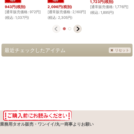
1,723
円
(税別)
[
[
通常販売価格
:
1,776
円
]
943
円
(税別)
2,096
円
(税別)
(
[
通常販売価格
:
972
円
]
[
通常販売価格
:
2,160
円
]
(
税込
:
1,895
円
)
(
税込
:
1,037
円
)
(
税込
:
2,305
円
)
最近チェックしたアイテム
リセット
業務用タオル販売・ワンイイ/丸一商事よりお願い