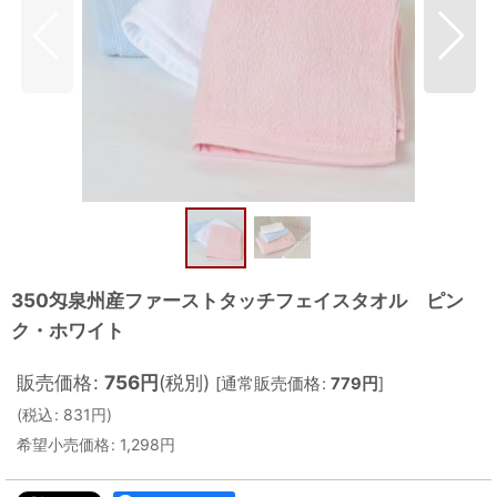
350匁泉州産ファーストタッチフェイスタオル ピン
ク・ホワイト
販売価格
:
756
円
(税別)
[
通常販売価格
:
779
円
]
(
税込
:
831
円
)
希望小売価格
:
1,298
円