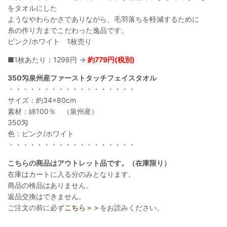
をタオルにした
ようなやわらかさでありながら、毛羽落ちを軽減するために
糸の作り方までこだわった逸品です。
ピンク/ホワイト 1枚売り
■1枚あたり：1298円 →
約779円(税別)
350匁泉州産ファーストタッチフェイスタオル
・・・・・・・・・・・・・・・・・・
サイズ：約34×80cm
素材：綿100％ （泉州産）
350匁
色：ピンク/ホワイト
・・・・・・・・・・・・・・・・・・
こちらの商品はアウトレット品です。（在庫限り）
在庫はカートに入る分のみとなります。
商品の検品はありません。
返品交換はできません。
ご注文の前に必ず
こちら＞＞
をお読みください。