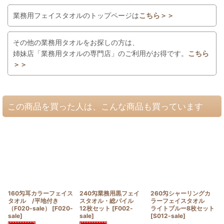
業務用フェイスタオルのトップページは
こちら＞＞
その他の業務用タオルをお探しの方は、
姉妹店「業務用タオルの専門店」のご利用がお得です。
こちら
＞＞
この商品を買った人は、こんな商品も買っています
160匁耳カラーフェイス
240匁業務用黒フェイ
260匁シャーリングカ
タオル /平地付き
スタオル・総パイル
ラーフェイスタオル
（F020-sale）
[
F020-
12枚セット
[
F002-
ライトブルー8枚セット
sale
]
sale
]
[
S012-sale
]