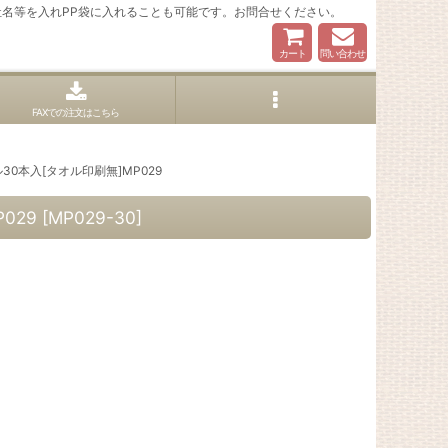
名等を入れPP袋に入れることも可能です。お問合せください。
カート
問い合わせ
FAXでの注文はこちら
本入[タオル印刷無]MP029
029
[
MP029-30
]