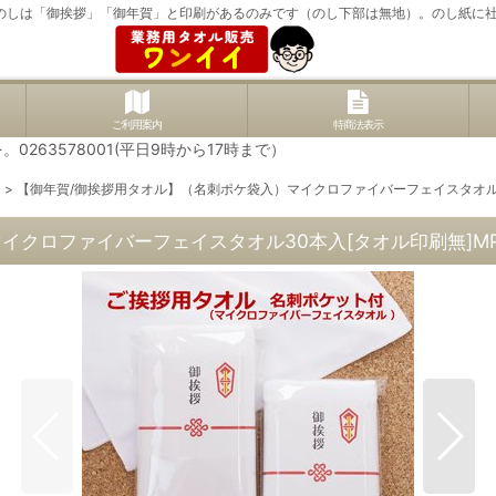
のしは「御挨拶」「御年賀」と印刷があるのみです（のし下部は無地）。のし紙に社
ご利用案内
特商法表示
63578001(平日9時から17時まで）
）
>
【御年賀/御挨拶用タオル】（名刺ポケ袋入）マイクロファイバーフェイスタオル30
クロファイバーフェイスタオル30本入[タオル印刷無]MP