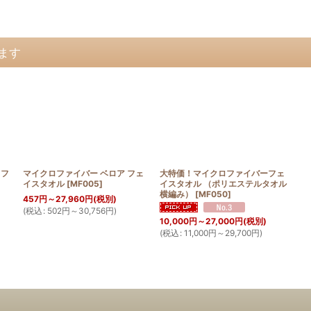
ます
ロフ
マイクロファイバー ベロア フェ
大特価！マイクロファイバーフェ
イスタオル
[
MF005
]
イスタオル （ポリエステルタオル
横編み）
[
MF050
]
457
円
～27,960
円
(税別)
(
税込
:
502
円
～30,756
円
)
10,000
円
～27,000
円
(税別)
(
税込
:
11,000
円
～29,700
円
)