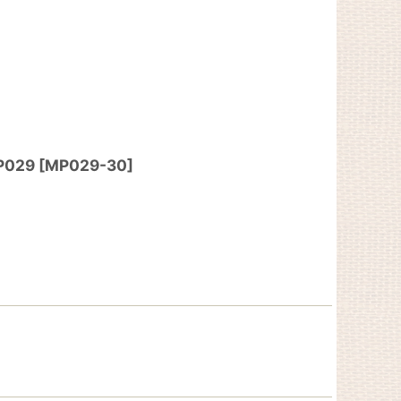
029
[
MP029-30
]