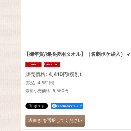
【御年賀/御挨拶用タオル】（名刺ポケ袋入）マイ
販売価格
:
4,410
円
(税別)
(
税込
:
4,851
円
)
希望小売価格
:
5,550
円
Facebookでシェア
表書き
を選択してください