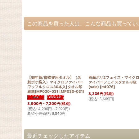
この商品を買った人は、こんな商品も買ってい
【御年賀/御挨拶用タオル】（名
両面ポリ2フェイス・マイク
刺ポケ袋入）マイクロファイバー
ァイバーフェイスタオル 8枚
ワッフルクロス30本入[タオル印
(sale)
[
mf076
]
刷無]MP030-031
[
MP030-031
]
3,336
円
(税別)
(
税込
:
3,669
円
)
3,900
円
～7,200
円
(税別)
(
税込
:
4,290
円
～7,920
円
)
希望小売価格
:
9,840
円
最近チェックしたアイテム