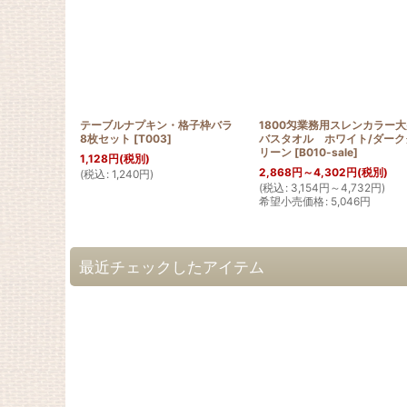
テーブルナプキン・格子枠バラ
1800匁業務用スレンカラー大
8枚セット
[
T003
]
バスタオル ホワイト/ダーク
リーン
[
B010-sale
]
1,128
円
(税別)
2,868
円
～4,302
円
(税別)
(
税込
:
1,240
円
)
(
税込
:
3,154
円
～4,732
円
)
希望小売価格
:
5,046
円
最近チェックしたアイテム