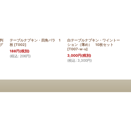
判
テーブルナプキン・四角バラ 1
白テーブルナプキン・ワイントー
グ
枚
[
T002
]
ション（薄め） 10枚セット
[
T007-w-u
]
188
円
(税別)
3,000
円
(税別)
(
税込
:
206
円
)
(
税込
:
3,300
円
)