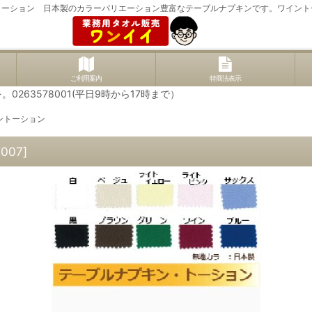
トーション 日本製のカラーバリエーション豊富なテーブルナプキンです。ワイント
ご利用案内
特商法表示
63578001(平日9時から17時まで）
ントーション
T007
]