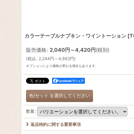
カラーテーブルナプキン・ワイントーション
[
T
販売価格
:
2,040
円
～4,420
円
(税別)
(
税込
:
2,244
円
～4,862
円
)
オプションにより価格が変わる場合もあります。
Facebookでシェア
色/セット
を選択してください
数量
:
返品特約に関する重要事項