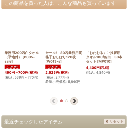
この商品を買った人は、こんな商品も買っています
業務用200匁白タオル
セール! 80匁業務用黄
「おたおる」ご挨拶用
（平地付）
[
P005-
格子おしぼり120枚
タオル180匁/白 30本
sale
]
[
W013-s
]
セット
[
MP010
]
4,400
円
(税別)
(
税込
:
4,840
円
)
490
円
～700
円
(税別)
2,525
円
(税別)
(
税込
:
539
円
～770
円
)
(
税込
:
2,777
円
)
希望小売価格
:
5,640
円
(
最近チェックしたアイテム
リセット