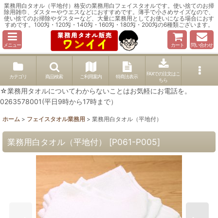
業務用白タオル（平地付）格安の業務用白フェイスタオルです。使い捨てのお掃
除用雑巾、ダスターやウエスなどにおすすめです。薄手で小さめサイズなので、
使い捨てのお掃除やダスターなど、大量に業務用としてお使いになる場合におす
すめです。100匁・120匁・140匁・160匁・180匁・200匁の6種類ございます。
メニュー
カート
問い合わせ
FAXでの注文はこ
カテゴリ
商品検索
ご利用案内
特商法表示
ちら
☆業務用タオルについてわからないことはお気軽にお電話を。
0263578001(平日9時から17時まで）
ホーム
>
フェイスタオル業務用
>
業務用白タオル（平地付）
業務用白タオル（平地付）
[
P061-P005
]