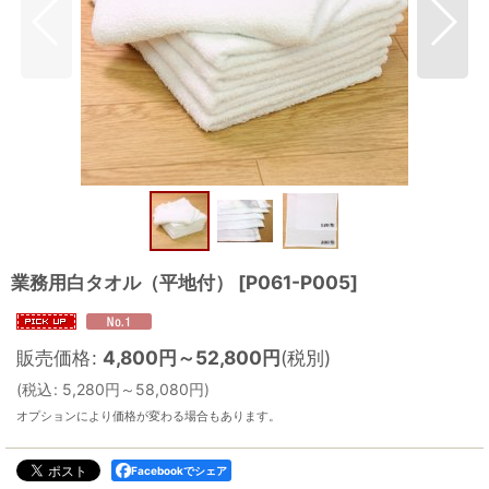
業務用白タオル（平地付）
[
P061-P005
]
販売価格
:
4,800
円
～52,800
円
(税別)
(
税込
:
5,280
円
～58,080
円
)
オプションにより価格が変わる場合もあります。
Facebookでシェア