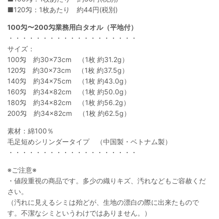
■120匁：1枚あたり 約44円(税別)
100匁〜200匁業務用白タオル（平地付）
・・・・・・・・・・・・・・・・・・・
サイズ：
100匁 約30×73cm （1枚 約31.2g）
120匁 約30×73cm （1枚 約37.5g）
140匁 約34×75cm （1枚 約43.0g）
160匁 約34×82cm （1枚 約50.0g）
180匁 約34×82cm （1枚 約56.2g）
200匁 約34×82cm （1枚 約62.5g）
素材：綿100％
毛足短めシリンダータイプ （中国製・ベトナム製）
・・・・・・・・・・・・・・・・・・・
※ご注意※
・値段重視の商品です。多少の織りキズ、汚れなどもご容赦くだ
さい。
（汚れに見えるシミは殆どが、生地の漂白の際に出来たもので
す。不潔なシミというわけではありません。）