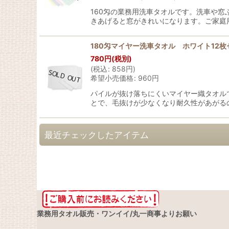
160匁の業務用洗車タオルです。洗車や
きあげると窓がきれいになります。ご家庭
180匁マイヤー洗車タオル ホワイト12枚
780
円
(税別)
(
税込
:
858
円
)
希望小売価格
:
960
円
パイルが抜け落ちにくいマイヤー織タオル
とで、毛抜けが少なくなり耐久性があがるの
最近チェックしたアイテム
業務用タオル販売・ワンイイ/丸一商事よりお願い