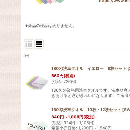
https://www.ma
※商品の検品はありません。
3
件
表示数
:
180匁洗車タオル イエロー 6枚セット
[
660
円
(税別)
並び順
:
(
税込
:
726
円
)
180匁の業務用洗車タオルです。洗車や
きあげると窓がきれいになります。ご家庭
160匁洗車タオル 10枚・12枚セット
[
SW
840
円
～1,008
円
(税別)
(
税込
:
924
円
～1,108
円
)
希望小売価格
:
1,290
円
～1,548
円