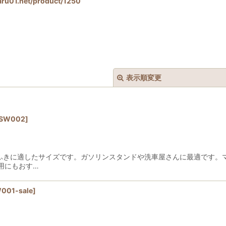
ru01.net/product/1250
表示順変更
SW002
]
窓ふきに適したサイズです。ガソリンスタンドや洗車屋さんに最適です。
絞り込む
用にもおす…
001-sale
]