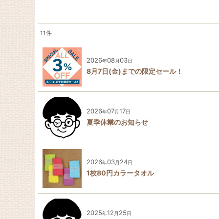
11
件
キーワード
:
2026
08
03
年
月
日
カテゴリ
:
8月7日(金)までの限定セール！
2026
07
17
年
月
日
夏季休業のお知らせ
2026
03
24
年
月
日
1枚80円カラータオル
2025
12
25
年
月
日