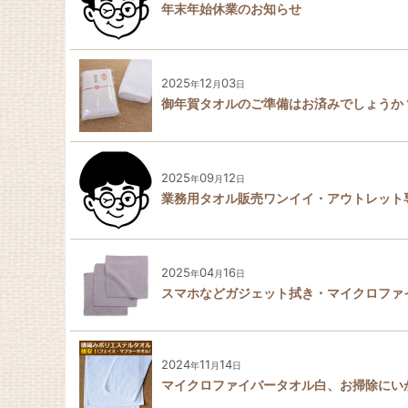
年末年始休業のお知らせ
2025
12
03
年
月
日
御年賀タオルのご準備はお済みでしょうか
2025
09
12
年
月
日
業務用タオル販売ワンイイ・アウトレット
2025
04
16
年
月
日
スマホなどガジェット拭き・マイクロファ
2024
11
14
年
月
日
マイクロファイバータオル白、お掃除にい