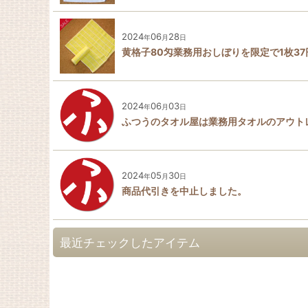
2024
06
28
年
月
日
黄格子80匁業務用おしぼりを限定で1枚37
2024
06
03
年
月
日
ふつうのタオル屋は業務用タオルのアウト
2024
05
30
年
月
日
商品代引きを中止しました。
最近チェックしたアイテム