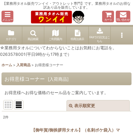
【業務用タオル販売ワンイイ・アウトレット専門】です。業務用タオルのお得な
訳あり品を販売しています。
メニュー
カート
問い合わせ
FAXでの注文はこ
カテゴリ
商品検索
ご利用案内
特商法表示
ちら
☆業務用タオルについてわからないことはお気軽にお電話を。
0263578001(平日9時から17時まで）
ホーム
>
入荷商品
>
お得意様コーナー
お得意様コーナー
[
入荷商品
]
お得意様へお得な価格のセール品をご案内しています。
表示順変更
閉じる
2
件
表示数
:
【御年賀/御挨拶用タオル】（名刺ポケ袋入）マ