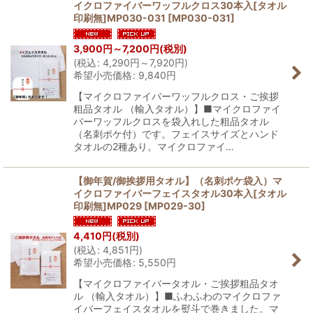
イクロファイバーワッフルクロス30本入[タオル
並び順
:
印刷無]MP030-031
[
MP030-031
]
3,900
円
～7,200
円
(税別)
絞り込む
(
税込
:
4,290
円
～7,920
円
)
希望小売価格
:
9,840
円
【マイクロファイバーワッフルクロス・ご挨拶
粗品タオル （輸入タオル）】■マイクロファイ
バーワッフルクロスを袋入れした粗品タオル
（名刺ポケ付）です。フェイスサイズとハンド
タオルの2種あり。マイクロファイ…
【御年賀/御挨拶用タオル】（名刺ポケ袋入）マ
イクロファイバーフェイスタオル30本入[タオル
印刷無]MP029
[
MP029-30
]
4,410
円
(税別)
(
税込
:
4,851
円
)
希望小売価格
:
5,550
円
【マイクロファイバータオル・ご挨拶粗品タオ
ル （輸入タオル）】■ふわふわのマイクロファ
イバーフェイスタオルを熨斗で巻きました。マ