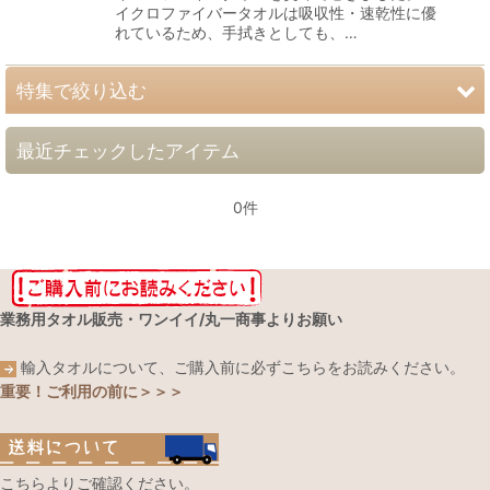
イクロファイバータオルは吸収性・速乾性に優
れているため、手拭きとしても、…
特集で絞り込む
最近チェックしたアイテム
色取りまぜ・バラ売り
白タオル（ダスター・ウエス）
0件
大判バスタオル
昇華転写プリント用マイクロファイバータオル
業務用タオル販売・ワンイイ/丸一商事よりお願い
お得意様コーナー
輸入タオルについて、ご購入前に必ずこちらをお読みください。
重要！ご利用の前に＞＞＞
こちらよりご確認ください。